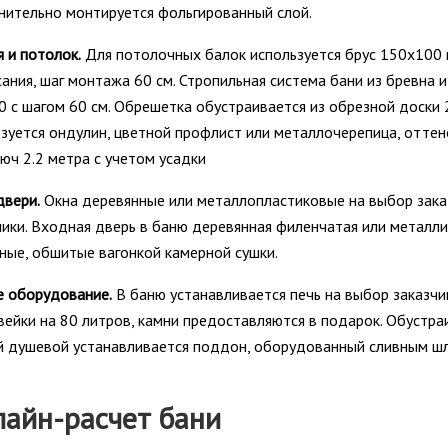
нительно монтируется фольгированный слой.
 и потолок.
Для потолочных балок используется брус 150х100 
ания, шаг монтажа 60 см. Стропильная система бани из бревна и
 с шагом 60 см. Обрешетка обустраивается из обрезной доски 
зуется ондулин, цветной профлист или металлочерепица, оттен
юч 2.2 метра с учетом усадки
двери.
Окна деревянные или металлопластиковые на выбор зака
ики. Входная дверь в баню деревянная филенчатая или металли
ные, обшитые вагонкой камерной сушки.
е оборудование.
В баню устанавливается печь на выбор заказчи
ейки на 80 литров, камни предоставляются в подарок. Обустра
й душевой устанавливается поддон, оборудованный сливным шл
айн-расчет бани