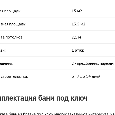
я площадь:
15 м2
зная площадь:
13,5 м2
та потолков:
2,1 м
ей:
1 этаж
щения:
2 - предбанник, парная
 строительства:
от 7 до 14 дней
плектация бани под ключ
казе бани из бревна под ключ многих заказчиков интересует, чт