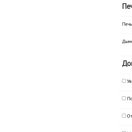
Пе
Печь
Дым
До
Ув
По
От