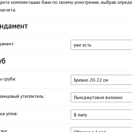
рите комплектацию бани по своему усмотрению, выбрав определ
расчета.
ндамент
амент:
уб
ы сруба:
енцовый утеплитель:
ка углов:
зка: