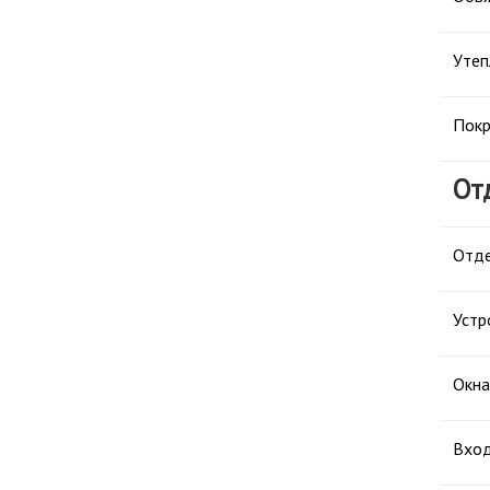
Утеп
Покр
От
Отде
Устр
Окна
Вход