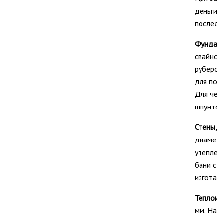
деньги
послед
Фундам
свайно
руберо
для по
Для че
шпунт
Стены,
диаме
утепле
бани с
изгота
Теплои
мм. На