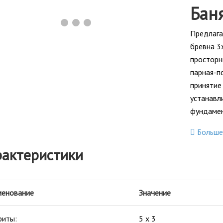
Баня
❯
Предлага
бревна 3
просторн
парная-по
принятие
устанавл
фундамен
Больше
актеристики
енование
Значение
риты:
5 х 3