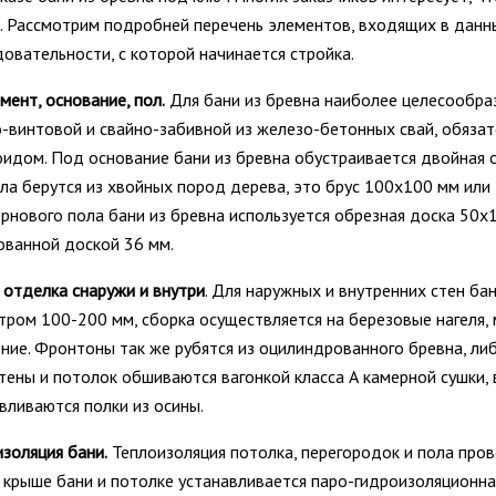
. Рассмотрим подробней перечень элементов, входящих в данн
овательности, с которой начинается стройка.
ент, основание, пол.
Для бани из бревна наиболее целесообра
-винтовой и свайно-забивной из железо-бетонных свай, обяза
идом. Под основание бани из бревна обустраивается двойная 
ла берутся из хвойных пород дерева, это брус 100х100 мм или
рнового пола бани из бревна используется обрезная доска 50х
ованной доской 36 мм.
 отделка снаружи и внутри
. Для наружных и внутренних стен б
тром 100-200 мм, сборка осуществляется на березовые нагеля
ние. Фронтоны так же рубятся из оцилиндрованного бревна, ли
тены и потолок обшиваются вагонкой класса А камерной сушки, в
вливаются полки из осины.
золяция бани.
Теплоизоляция потолка, перегородок и пола про
 крыше бани и потолке устанавливается паро-гидроизоляционна