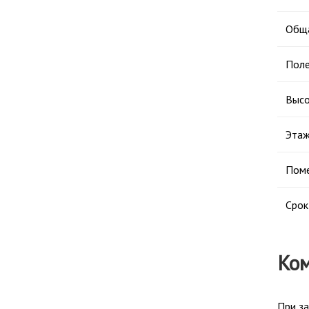
Обща
Поле
Высо
Этаж
Поме
Срок
Ком
При за