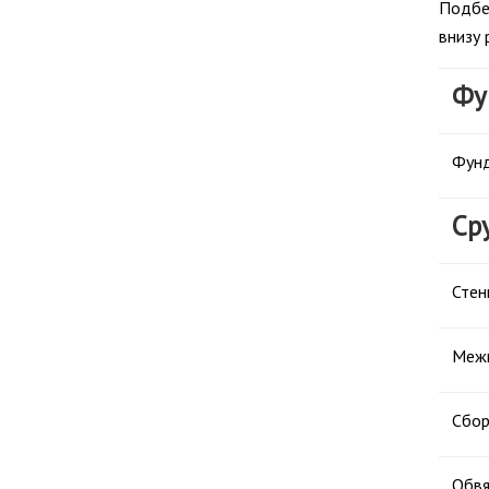
Подбе
внизу 
Фу
Фунд
Ср
Стен
Межв
Сбор
Обвя