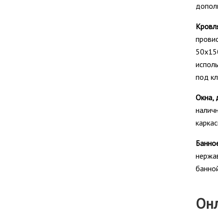
допол
Кровля
провис
50х150
исполь
под кл
Окна, 
наличн
каркас
Банно
нержав
банно
Онл